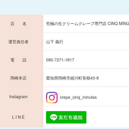
店 名
究極の生クリームクレープ専門店 CINQ MINU
運営責任者
山下 義行
電 話
080-7271-1817
岡崎本店
愛知県岡崎市細川町長根43-8
Instagram
crepe_cinq_minutes
L I N E